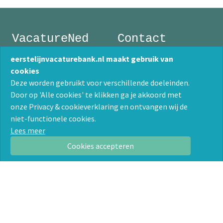
VacatureNed
Contact
Postbus 1199
033 - 247 55 10
eerstelijnvacaturebank.nl maakt gebruik van
3860 BD Nijkerk
info@vacaturened.nl
cookies
KvK 32128460
Deze worden gebruikt voor verschillende doeleinden.
Algemene voorwaarden
Door op 'Alle cookies' te klikken ga je akkoord met
onze Privacy & cookieverklaring en ontvangen wij de
Werkzoekende
Werkgevende
niet-functionele cookies.
Vacatures zoeken
Vacatures plaatsen
Lees meer
Over ons
Over ons
Cookies accepteren
Contact
Contact
Privacyverklaring
72
vacatures
1
bedrijf